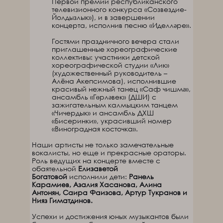
Первой премии республиканского
телевизионного конкурса «Созвездие-
Йолдызлык»), и в завершении
концерта, исполнив песню «Иделләре».
Гостями праздничного вечера стали
приглашенные хореографические
коллективы: участники детской
хореографической студии «Лик»
(художественный руководитель –
Алёна Акепсимова), исполнившие
красивый нежный танец «Саф чишмә»,
ансамбль «Гөрләвек» (ДШИ) с
зажигательным калмыцким танцем
«Чичердык» и ансамбль ДХШ
«Бисеринки», украсивший номер
«Виноградная косточка».
Наши артисты не только замечательные
вокалисты, но еще и прекрасные ораторы.
Роль ведущих на концерте вместе с
обаятельной
Елизаветой
Богатовой
исполнили дети:
Ранель
Карамиев, Азалия Хасанова, Алина
Антонян, Саира Фаизова, Артур Тукранов и
Нияз Гиматдинов.
Успехи и достижения юных музыкантов были