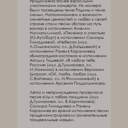
продолжена более взрослыми
участниками концерта. Их номера
были посвящены теме Родины и теме
семьи. Напоминанием о важности
семейных ценностей и любви к своей
стране стали песни «Встаю на путь
воина» в исполнении Амелии
Нигматуллиной, «Песенка о счастье»
(Ю.Аугсбург) в исполнении Самиры
Гимадиевой, «Небеса» (муз.
Л.Ольханского, сл. Д.Катышевой) в
исполнении Ранеля Карамиева,
«Виноградная косточка» в исполнении
Айсылу Тошевой, «Я люблю тебя,
Россия» (муз. Д.Тухманова, сл.
М.Ножкина) в исполнении Вероники
Цитркоп, «Ой, Люба, Люба» (муз.
С.Войтенко, сл. И.Филимоновой) в
исполнении Арсения Пищальникова.
Легко и непринужденно прозвучала
песня «Мы с тобою танцуем» (муз.
Д.Тухманова, сл. В.Харитонова).
Самира Гимадиева и Ранель
Карамиев во время исполнения песни
продемонстрировали замечательные
танцевальные навыки.