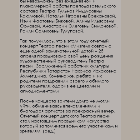
бы невозможны без ежедневной и
планомерной работы преподавательского
состава Театра: Гульназ Ильдусовны
Каюмовой, Натальи Игоревны Брехановой,
Нэли Фаатовны Биковой, Алины Ильясовны
Орловой, Анастасии Олеговны Симоновой,
Раили Салиховны Тулуповой.
Так получилось, что в этом году отчетный
концерт Театра песни «Мизгел» совпал с
еще одной замечательной датой – 25
апреля праздновала свой день рождения
художественный руководитель Театра
песни, Заслуженный работник культуры
Республики Татарстан Нафиса Исхаковна
Ахметшина. Конечно же, ребята и их
родители поздравили своего любимого
руководителя, одарив ее цветами и
аплодисментами.
После концерта зрители долго не могли
уйти, обмениваясь впечатлениями и
благодаря артистов за прекрасный вечер.
Отчетный концерт детского Театра песни
стал настоящим праздником искусства,
который запомнится всем его участникам и
зрителям. (ред.)