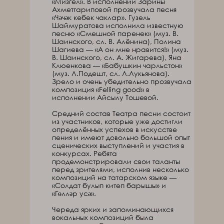
«Мизгел». В исполнении Зарины
Ахметгариповой прозвучала песня
«Чәчәк кебек чаклар». Гузель
Шаймуратова исполнила известную
песню «Смешной паренек» (муз. В.
Шаинского, сл. В. Алёнина), Полина
Шагиева — «А он мне нравится!» (муз.
В. Шаинского, сл. А. Жигарева), Яна
Клюенкова — «Бабушкин чарльстон»
(муз. Л.Подешт, сл. Л.Лукьянова).
Зрело и очень убедительно прозвучала
композиция «Felling good» в
исполнении Айсылу Тошевой.
Средний состав Театра песни состоит
из участников, которые уже достигли
определённых успехов в искусстве
пения и имеют довольно большой опыт
сценических выступлений и участия в
конкурсах. Ребята
продемонстрировали свои таланты
перед зрителями, исполнив несколько
композиций на татарском языке —
«Солдат булып китеп барышы» и
«Гөлләр усә».
Череда ярких и запоминающихся
вокальных композиций была