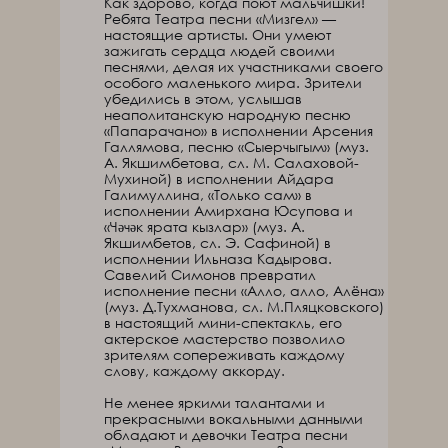
Как здорово, когда поют мальчишки!
Ребята Театра песни «Мизгел» —
настоящие артисты. Они умеют
зажигать сердца людей своими
песнями, делая их участниками своего
особого маленького мира. Зрители
убедились в этом, услышав
неаполитанскую народную песню
«Папарачано» в исполнении Арсения
Галлямова, песню «Сыерчыгым» (муз.
А. Якшимбетова, сл. М. Салаховой-
Мухиной) в исполнении Айдара
Галимуллина, «Только сам» в
исполнении Амирхана Юсупова и
«Чәчәк ярата кызлар» (муз. А.
Якшимбетов, сл. Э. Сафиной) в
исполнении Ильназа Кадырова.
Савелий Симонов превратил
исполнение песни «Алло, алло, Алёна»
(муз. Д.Тухманова, сл. М.Пляцковского)
в настоящий мини-спектакль, его
актерское мастерство позволило
зрителям сопереживать каждому
слову, каждому аккорду.
Не менее яркими талантами и
прекрасными вокальными данными
обладают и девочки Театра песни