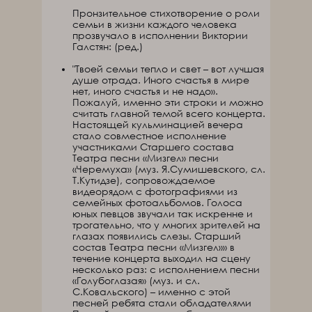
Пронзительное стихотворение о роли
семьи в жизни каждого человека
прозвучало в исполнении Виктории
Галстян: (ред.)
"Твоей семьи тепло и свет – вот лучшая
душе отрада. Иного счастья в мире
нет, иного счастья и не надо».
Пожалуй, именно эти строки и можно
считать главной темой всего концерта.
Настоящей кульминацией вечера
стало совместное исполнение
участниками Старшего состава
Театра песни «Мизгел» песни
«Черемуха» (муз. Я.Сумишевского, сл.
Т.Кутидзе), сопровождаемое
видеорядом с фотографиями из
семейных фотоальбомов. Голоса
юных певцов звучали так искренне и
трогательно, что у многих зрителей на
глазах появились слезы. Старший
состав Театра песни «Мизгел»» в
течение концерта выходил на сцену
несколько раз: с исполнением песни
«Голубоглазая» (муз. и сл.
С.Ковальского) – именно с этой
песней ребята стали обладателями