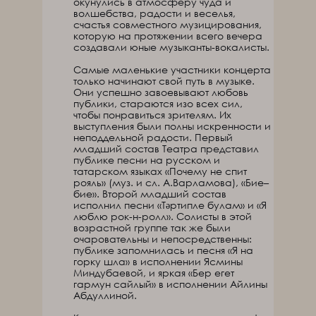
окунулись в атмосферу чуда и
волшебства, радости и веселья,
счастья совместного музицирования,
которую на протяжении всего вечера
создавали юные музыканты-вокалисты.
Самые маленькие участники концерта
только начинают свой путь в музыке.
Они успешно завоевывают любовь
публики, стараются изо всех сил,
чтобы понравиться зрителям. Их
выступления были полны искренности и
неподдельной радости. Первый
младший состав Театра представил
публике песни на русском и
татарском языках «Почему не спит
рояль» (муз. и сл. А.Варламова), «Бие–
бие». Второй младший состав
исполнил песни «Тәртипле булам» и «Я
люблю рок-н-ролл». Солисты в этой
возрастной группе так же были
очаровательны и непосредственны:
публике запомнилась и песня «Я на
горку шла» в исполнении Ясмины
Миндубаевой, и яркая «Бер егет
гармун сайлый» в исполнении Айлины
Абдуллиной.