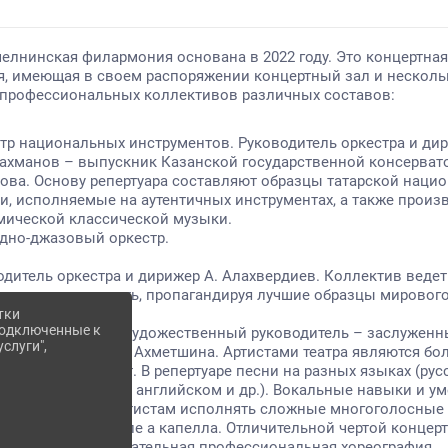
В канун 8 Марта коллектив ансамбля «Наигрыш» преп
прекрасной половине завода «Аммоний» города Менде
предприятия не в концертном зале, а на пороге завод
утром.
В 5:30 утра, когда большинство жителей города еще в
зазвучала музыка. Свою программу артисты посвяти
возвращающихся с неё. Их встречали музыкальные к
«С добрым утром, любимая». Искренняя радость и улы
наградой для музыкантов.
Это выступление добавило новую, уникальную главу в
«Наигрыш». Столь ранний концерт, полный душевности
экспериментом, который, без сомнения, удался на с
незабываемое начало нового дня.
тки
 подключенные к
слуги",
ВХОД
КАРТА САЙТА
ПОЛИТИКА 