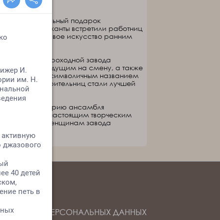
однес оригинальный подарок
леевск. Музыканты встретили работниц
а, подарив им свое искусство ранним
идели сны, на проходной завода
ли женщинам, идущим на смену, а также
омпозиции под символичным названием
бки на лицах зрительниц стали лучшей
 30-летнюю историю ансамбля
 и света, стал настоящим творческим
лаву, подарив женщинам завода
ОБРАБОТКИ ПЕРСОНАЛЬНЫХ ДАННЫХ