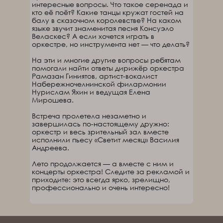
интересные вопросы. Что такое серенада и
кто её поёт? Какие танцы кружат гостей на
балу в сказочном королевстве? На каком
языке звучит знаменитая песня Консуэло
Веласкес? А если хочется играть в
оркестре, но инструмента нет — что делать?
На эти и многие другие вопросы ребятам
помогали найти ответы дирижёр оркестра
Рамазан Гиниятов, артист-вокалист
Набережночелнинской филармонии
Нурислам Яхин и ведущая Елена
Мирошева.
Встреча пролетела незаметно и
завершилась по-настоящему дружно:
оркестр и весь зрительный зал вместе
исполнили пьесу «Светит месяц» Василия
Андреева.
Лето продолжается — а вместе с ним и
концерты оркестра! Следите за рекламой и
приходите: это всегда ярко, зрелищно,
профессионально и очень интересно!